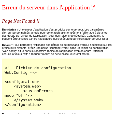
Erreur du serveur dans l'application '/'.
Page Not Found !!
Description :
Une erreur d'application s'est produite sur le serveur. Les paramètres
d'erreur personnalisés actuels pour cette application empêchent l'affichage à distance
des détails de l'erreur de l'application (pour des raisons de sécurité). Cependant, ils
peuvent être affichés par les navigateurs qui s'exécutent sur l'ordinateur serveur local.
Détails =
Pour permettre l'affichage des détails de ce message d'erreur spécifique sur les
ordinateurs distants, créez une balise <customErrors> dans un fichier de configuration
"web.config" situé dans le répertoire racine de l'application Web en cours. Attribuez
ensuite la valeur "off" à l'attribut "mode" de cette balise <customErrors>.
<!-- Fichier de configuration 
Web.Config -->

<configuration>

    <system.web>

        <customErrors 
mode="Off"/>

    </system.web>

</configuration>