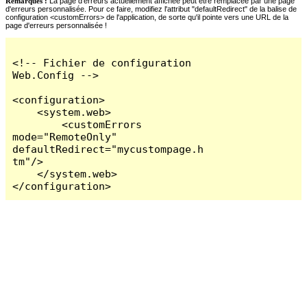
Remarques :
La page d'erreurs actuellement affichée peut être remplacée par une page
d'erreurs personnalisée. Pour ce faire, modifiez l'attribut "defaultRedirect" de la balise de
configuration <customErrors> de l'application, de sorte qu'il pointe vers une URL de la
page d'erreurs personnalisée !
<!-- Fichier de configuration 
Web.Config -->

<configuration>

    <system.web>

        <customErrors 
mode="RemoteOnly" 
defaultRedirect="mycustompage.h
tm"/>

    </system.web>

</configuration>