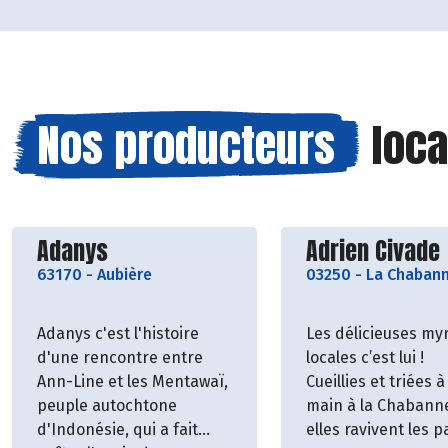
Nos producteurs
loca
Découvrir le producteur
Découvrir le p
Adanys
Adrien Civade
63170
-
Aubière
03250
-
La Chaban
Adanys c'est l'histoire
Les délicieuses myr
d'une rencontre entre
locales c’est lui !
Ann-Line et les Mentawaï,
Cueillies et triées à
peuple autochtone
main à la Chabanne
d'Indonésie, qui a fait
elles ravivent les pa