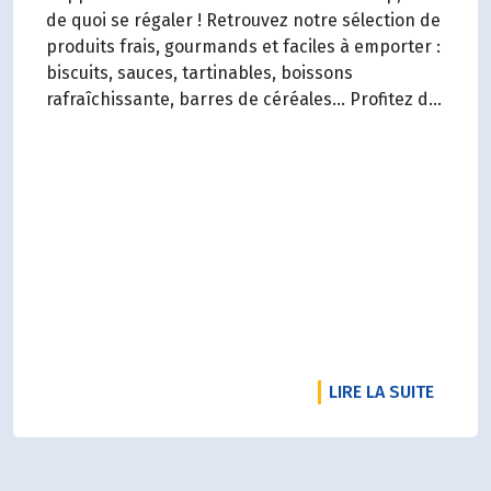
de quoi se régaler ! Retrouvez notre sélection de
produits frais, gourmands et faciles à emporter :
biscuits, sauces, tartinables, boissons
rafraîchissante, barres de céréales... Profitez de
20%* de remise sur une sélection de produits du
2 juillet au 12 août 2026 inclus.
RTICLE NOTRE RADD 2025 EST SORTI !
DE L'A
LIRE LA SUITE