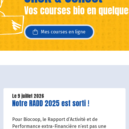
Vos courses bio en quelque
ans une nouvelle fenêtre)
ans une nouvelle fenêtre)
Mes courses en ligne
Le 9 juillet 2026
Lire la suite de l'article
Notre RADD 2025 est sorti !
Pour Biocoop, le Rapport d’Activité et de
Performance extra-Financière n’est pas une