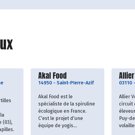
ux
roducteur
Découvrir le producteur
Décou
Akal Food
Allier
ne
14950
-
Saint-PIerre-Azif
03110
Akal Food est le
Allier V
tilles
spécialiste de la spiruline
circuit
écologique en France.
éleveur
 la
C'est le projet d'une
Puy-de
 (03),
équipe de yogis
volaill
pilles.
passionnés
sans t