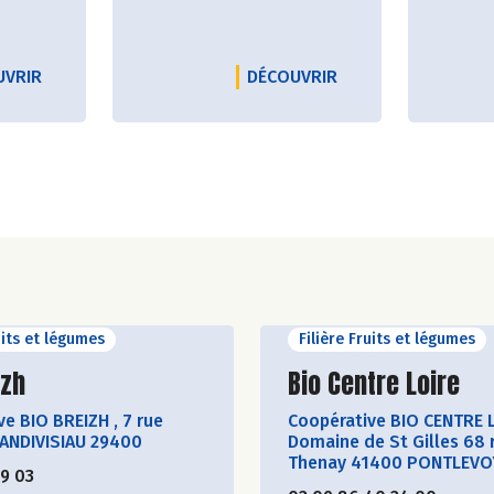
d'alimentation vivante
antibio
avec des valeurs
partir 
engagées pour le respect
frança
LE PRODUCTEUR ADRIEN CIVADE
LE PRODUCTEUR AK
UVRIR
DÉCOUVRIR
de la planète et du
Le pou
vivant.
auverg
souche
Crédits photo : Akal Food
croissa
résist
un mini
est no
alimen
compos
végéta
uits et légumes
Filière Fruits et légumes
vitami
ir le producteur
Découvrir le produ
izh
Bio Centre Loire
céréal
ve BIO BREIZH
,
7 rue
Coopérative BIO CENTRE 
LANDIVISIAU 29400
Domaine de St Gilles 68 
Thenay 41400 PONTLEVO
Crédits
19 03