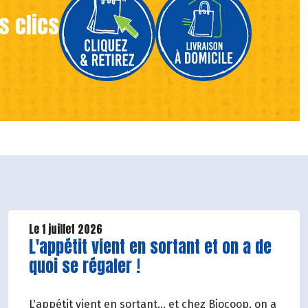
s clics
Le 1 juillet 2026
Lire la suite de l'article
L'appétit vient en sortant et on a de
quoi se régaler !
L'appétit vient en sortant... et chez Biocoop, on a