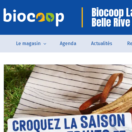
Biocoop L
Belle Rive
Le magasin
Agenda
Actualités
Re