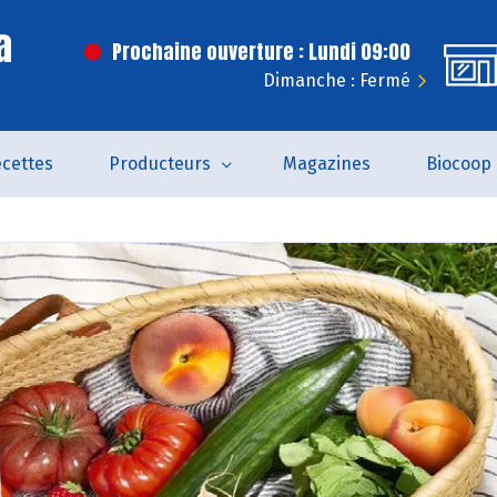
a
Prochaine ouverture : Lundi 09:00
Dimanche : Fermé
cettes
Producteurs
Magazines
Biocoop