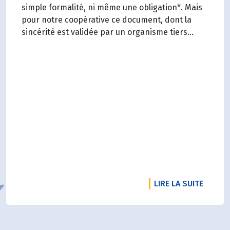
simple formalité, ni même une obligation*. Mais
pour notre coopérative ce document, dont la
sincérité est validée par un organisme tiers
indépendant, est un acte de transparence vis-à-
vis de l'ensemble de nos parties prenantes
(Paysan.ne.s Associé.e.s, magasins...) et de nos
clients. Il contient un condensé des avancées
réalisées par Biocoop dans l’objectif de rendre
accessible et désirable une bio exigeante.
DE L'A
LIRE LA SUITE