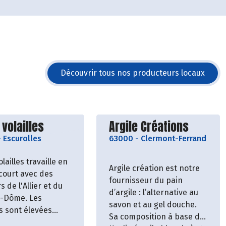
Découvrir tous nos producteurs locaux
vrir le producteur
Découvrir le producteu
 volailles
Argile Créations
-
Escurolles
63000
-
Clermont-Ferrand
olailles travaille en
Argile création est notre
 court avec des
fournisseur du pain
s de l'Allier et du
d’argile : l’alternative au
-Dôme. Les
savon et au gel douche.
es sont élevées
Sa composition à base de
raitement