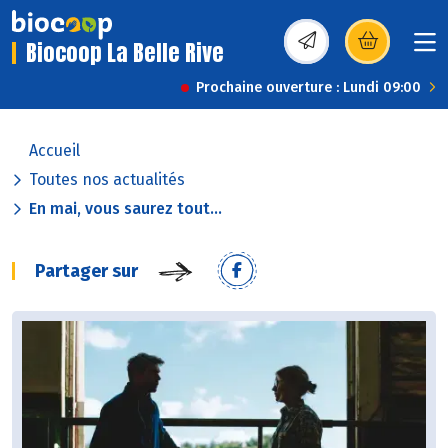
Biocoop La Belle Rive
(s’ouvre dans une nou
Prochaine ouverture : Lundi 09:00
Accueil
Toutes nos actualités
En mai, vous saurez tout...
Partager sur