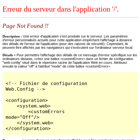
Erreur du serveur dans l'application '/'.
Page Not Found !!
Description :
Une erreur d'application s'est produite sur le serveur. Les paramètres
d'erreur personnalisés actuels pour cette application empêchent l'affichage à distance
des détails de l'erreur de l'application (pour des raisons de sécurité). Cependant, ils
peuvent être affichés par les navigateurs qui s'exécutent sur l'ordinateur serveur local.
Détails =
Pour permettre l'affichage des détails de ce message d'erreur spécifique sur les
ordinateurs distants, créez une balise <customErrors> dans un fichier de configuration
"web.config" situé dans le répertoire racine de l'application Web en cours. Attribuez
ensuite la valeur "off" à l'attribut "mode" de cette balise <customErrors>.
<!-- Fichier de configuration 
Web.Config -->

<configuration>

    <system.web>

        <customErrors 
mode="Off"/>

    </system.web>

</configuration>