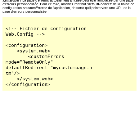
Remarques :
La page d'erreurs actuellement affichée peut être remplacée par une page
d'erreurs personnalisée. Pour ce faire, modifiez l'attribut "defaultRedirect" de la balise de
configuration <customErrors> de l'application, de sorte qu'il pointe vers une URL de la
page d'erreurs personnalisée !
<!-- Fichier de configuration 
Web.Config -->

<configuration>

    <system.web>

        <customErrors 
mode="RemoteOnly" 
defaultRedirect="mycustompage.h
tm"/>

    </system.web>

</configuration>