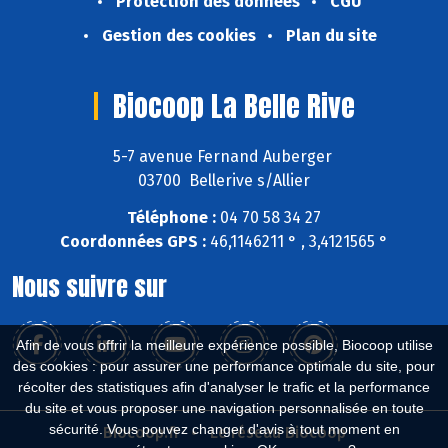
Protection des données
CGU
Gestion des cookies
Plan du site
Biocoop La Belle Rive
5-7 avenue Fernand Auberger
03700 Bellerive s/Allier
Téléphone :
04 70 58 34 27
Coordonnées GPS :
46,1146211 ° , 3,4121565 °
Nous suivre sur
Afin de vous offrir la meilleure expérience possible, Biocoop utilise
des cookies : pour assurer une performance optimale du site, pour
récolter des statistiques afin d'analyser le trafic et la performance
du site et vous proposer une navigation personnalisée en toute
sécurité. Vous pouvez changer d'avis à tout moment en
Biocoop.fr
Le réseau Biocoop