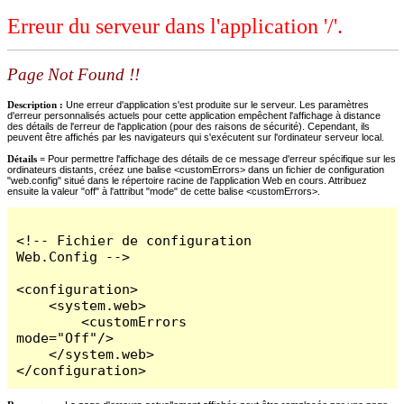
Erreur du serveur dans l'application '/'.
Page Not Found !!
Description :
Une erreur d'application s'est produite sur le serveur. Les paramètres
d'erreur personnalisés actuels pour cette application empêchent l'affichage à distance
des détails de l'erreur de l'application (pour des raisons de sécurité). Cependant, ils
peuvent être affichés par les navigateurs qui s'exécutent sur l'ordinateur serveur local.
Détails =
Pour permettre l'affichage des détails de ce message d'erreur spécifique sur les
ordinateurs distants, créez une balise <customErrors> dans un fichier de configuration
"web.config" situé dans le répertoire racine de l'application Web en cours. Attribuez
ensuite la valeur "off" à l'attribut "mode" de cette balise <customErrors>.
<!-- Fichier de configuration 
Web.Config -->

<configuration>

    <system.web>

        <customErrors 
mode="Off"/>

    </system.web>

</configuration>