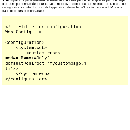
Remarques :
La page d'erreurs actuellement affichée peut être remplacée par une page
d'erreurs personnalisée. Pour ce faire, modifiez l'attribut "defaultRedirect" de la balise de
configuration <customErrors> de l'application, de sorte qu'il pointe vers une URL de la
page d'erreurs personnalisée !
<!-- Fichier de configuration 
Web.Config -->

<configuration>

    <system.web>

        <customErrors 
mode="RemoteOnly" 
defaultRedirect="mycustompage.h
tm"/>

    </system.web>

</configuration>