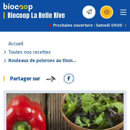
Biocoop La Belle Rive
(s’ouvre dans une nou
Prochaine ouverture : Samedi 09:00
Accueil
Toutes nos recettes
Rouleaux de poivrons au thon...
Partager sur