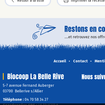
Retour à la liste
Imprimer la recette
Restons en con
....et retrouvez nos of
Accueil
Contact
Menti
Biocoop La Belle Rive
Nous suiv
5-7 avenue Fernand Auberger
03700 Bellerive s/Allier
Téléphone :
04 70 58 34 27