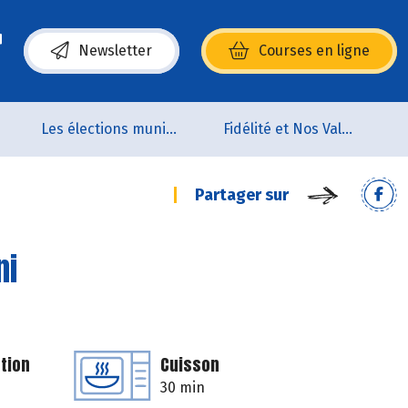
Newsletter
Courses en ligne
(s’ouvre dans une nouvelle fenêtre)
Les élections municipales
Fidélité et Nos Valeurs
Partager sur
ni
tion
Cuisson
30 min