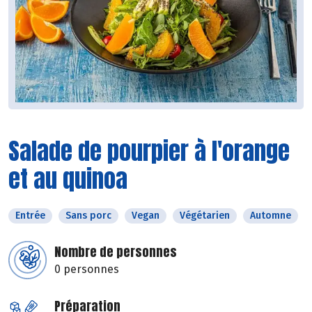
Salade de pourpier à l'orange
et au quinoa
Entrée
Sans porc
Vegan
Végétarien
Automne
Nombre de personnes
0 personnes
Préparation