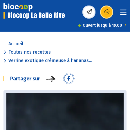
Biocoop La Belle Rive
(s’ouvre dans une nou
Ouvert jusqu'à 19:00
Accueil
Toutes nos recettes
Verrine exotique crémeuse à l'ananas...
Partager sur