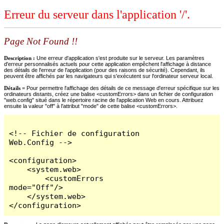
Erreur du serveur dans l'application '/'.
Page Not Found !!
Description :
Une erreur d'application s'est produite sur le serveur. Les paramètres
d'erreur personnalisés actuels pour cette application empêchent l'affichage à distance
des détails de l'erreur de l'application (pour des raisons de sécurité). Cependant, ils
peuvent être affichés par les navigateurs qui s'exécutent sur l'ordinateur serveur local.
Détails =
Pour permettre l'affichage des détails de ce message d'erreur spécifique sur les
ordinateurs distants, créez une balise <customErrors> dans un fichier de configuration
"web.config" situé dans le répertoire racine de l'application Web en cours. Attribuez
ensuite la valeur "off" à l'attribut "mode" de cette balise <customErrors>.
<!-- Fichier de configuration 
Web.Config -->

<configuration>

    <system.web>

        <customErrors 
mode="Off"/>

    </system.web>

</configuration>