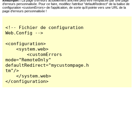
Remarques :
La page d'erreurs actuellement affichée peut être remplacée par une page
d'erreurs personnalisée. Pour ce faire, modifiez l'attribut "defaultRedirect" de la balise de
configuration <customErrors> de l'application, de sorte qu'il pointe vers une URL de la
page d'erreurs personnalisée !
<!-- Fichier de configuration 
Web.Config -->

<configuration>

    <system.web>

        <customErrors 
mode="RemoteOnly" 
defaultRedirect="mycustompage.h
tm"/>

    </system.web>

</configuration>